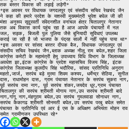
तक बस्तर विकास की लड़ाई लड़ेगी*
*इस अवसर पर विधायक जगदलपुर एवं संसदीय सचिव रेखचंद जैन
ने कहा की हमारे प्रदेश के यशस्वी मुख्यमंत्री भूपेश बघेल जी की
मंशा अनुरूप सूदूरवर्ती संवेदनशील वनांचल क्षेत्र चितालगुर नेतानार
तक अब विकास कार्य पहुंच रहा है आज आपके पंचायतों में नल
जल, सड़क, बिजली पुल पुलिया जैसे बुनियादी सुविधाएं उपलब्ध
कराई जा रही है जो भाजपा के पंद्रह सालों में नहीं पहुंच पाया था*
*इस अवसर पर सांसद बस्तर दीपक बैज, विधायक जगदलपुर एवं
संसदीय सचिव रेखचंद जैन,ब्लाक अध्यक्ष नीलू राम बघेल,शहर जिला
कांग्रेस कमेटी के महामंत्री हेमु उपाध्याय विधि विभाग के जिलाध्यक्ष
अवधेश झा,इंटक कांग्रेस के प्रदेश महासचिव विजय सिंह, इंटक
कांग्रेस जिलाध्यक्ष कुलदीप सिंह भदौरिया, सांसद प्रतिनिधि अनुराग
महतो,जार्ज, सरपंच बड़े मुरमा शिवम कश्यप, धर्मेन्द्र सेठिया, सुनील
दास, राधामोहन दास, ग्राम पंचायत नेतानार के सरपंच सुकरा नाग,
पूर्व सरपंच रामा नाग, पूर्व सरपंच शंकर,जयदेव धूर,ग्राम पंचायत
चितालगुर की सरपंच श्रीमती मोगाय नाग,उप सरपंच श्रीमती बादे
नाग,गांगू नाग,मंहगूराम बघेल,उप सरपंच गुमलवाडा सोनाधर नाग,
सरपंच कैकागढ श्रीमती सोनमती बघेल,उप सरपंच परबु बघेल समेत
पंचायत के प्रतिनिधि एवं आर ई एस के अधिक्षण अभियंता मोहन राव
समेत ग्रामीणजन उपस्थित रहे*