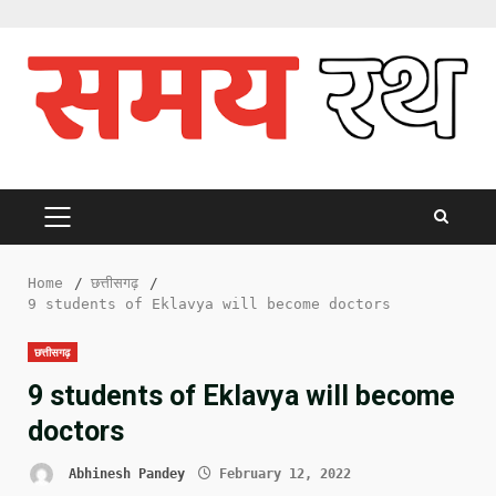
Skip
to
content
PRIMARY
MENU
Home
छत्तीसगढ़
9 students of Eklavya will become doctors
छत्तीसगढ़
9 students of Eklavya will become
doctors
Abhinesh Pandey
February 12, 2022