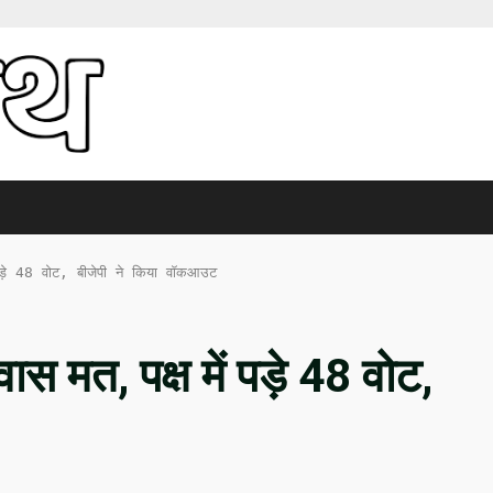
 पड़े 48 वोट, बीजेपी ने किया वॉकआउट
ास मत, पक्ष में पड़े 48 वोट,