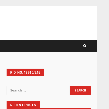
R.O. NO. 13910/215
Search
for:
RECENT POSTS