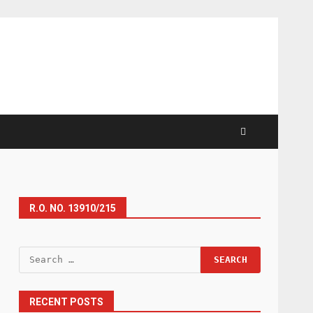
R.O. NO. 13910/215
Search
for:
RECENT POSTS