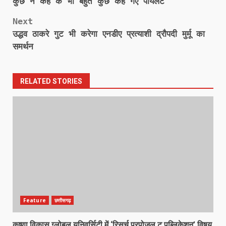
कुछ न कह के भी बहुत कुछ कह गए पायलट
navigation
Next
उद्धव ठाकरे गुट भी करेगा एनडीए प्रत्याशी द्रौपदी मुर्मू का
समर्थन
RELATED STORIES
Feature
छत्तीसगढ़
कृष्णा विकास ग्लोबल यूनिवर्सिटी में ‘रिसर्च प्रपोज़ल टू पब्लिकेशन’ विषय