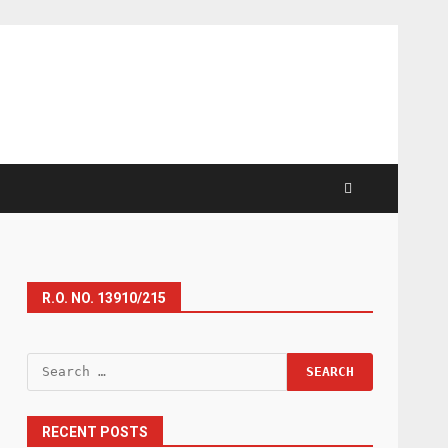
R.O. NO. 13910/215
Search
for:
RECENT POSTS