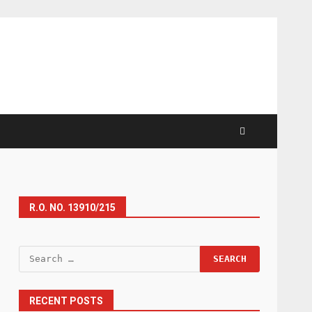
R.O. NO. 13910/215
Search
for:
RECENT POSTS