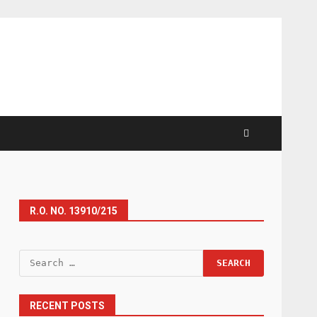
R.O. NO. 13910/215
Search
for:
RECENT POSTS